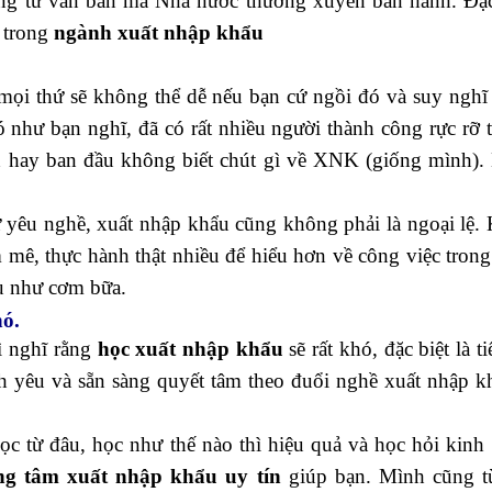
hông tư văn bản mà Nhà nước thường xuyên ban hành. Đặc 
g trong
ngành xuất nhập khẩu
 mọi thứ sẽ không thể dễ nếu bạn cứ ngồi đó và suy nghĩ
 như bạn nghĩ, đã có rất nhiều người thành công rực rỡ 
h hay ban đầu không biết chút gì về XNK (giống mình).
ự yêu nghề, xuất nhập khẩu cũng không phải là ngoại lệ.
 mê, thực hành thật nhiều để hiểu hơn về công việc tron
u như cơm bữa.
hó.
ì nghĩ rằng
học xuất nhập khẩu
sẽ rất khó, đặc biệt là t
nh yêu và sẵn sàng quyết tâm theo đuổi nghề xuất nhập k
uản trị nguồn nhân lực
ọc từ đâu, học như thế nào thì hiệu quả và học hỏi kinh
ng tâm xuất nhập khẩu uy tín
giúp bạn. Mình cũng từ