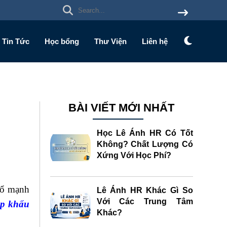
Tin Tức
Học bổng
Thư Viện
Liên hệ
BÀI VIẾT MỚI NHẤT
Học Lê Ánh HR Có Tốt
Không? Chất Lượng Có
Xứng Với Học Phí?
nổ mạnh
Lê Ánh HR Khác Gì So
Với Các Trung Tâm
ập khẩu
Khác?