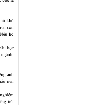
biệt là
 nó khó
trên con
 Nếu họ
 Khi học
g ngành.
iếng anh
hẩu nên
 nghiệm
ng trải