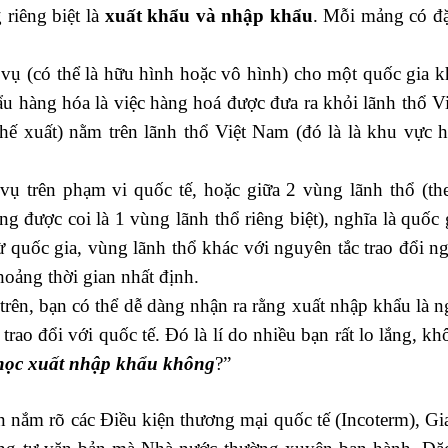
riêng biệt là
xuất khẩu và nhập khẩu
. Mỗi mảng có đặ
vụ (có thể là hữu hình hoặc vô hình) cho một quốc gia k
hẩu hàng hóa là việc hàng hoá được đưa ra khỏi lãnh thổ 
hế xuất) nằm trên lãnh thổ Việt Nam (đó là là khu vực 
ụ trên phạm vi quốc tế, hoặc giữa 2 vùng lãnh thổ (th
 được coi là 1 vùng lãnh thổ riêng biệt), nghĩa là quốc 
 quốc gia, vùng lãnh thổ khác với nguyên tắc trao đổi n
khoảng thời gian nhất định.
rên, bạn có thể dễ dàng nhận ra rằng xuất nhập khẩu là 
trao đổi với quốc tế. Đó là lí do nhiều bạn rất lo lắng, kh
học xuất nhập khẩu không
?”
ần nắm rõ các Điều kiện thương mại quốc tế (Incoterm), G