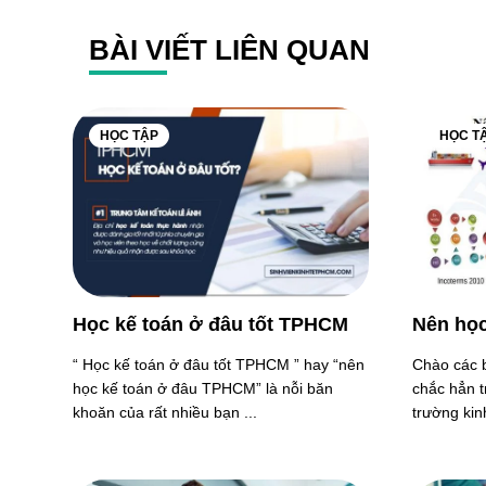
BÀI VIẾT LIÊN QUAN
HỌC TẬP
HỌC T
Học kế toán ở đâu tốt TPHCM
Nên học
“ Học kế toán ở đâu tốt TPHCM ” hay “nên
Chào các b
học kế toán ở đâu TPHCM” là nỗi băn
chắc hẳn t
khoăn của rất nhiều bạn ...
trường kinh