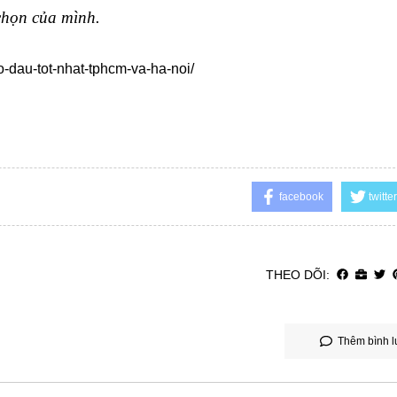
chọn của mình.
-dau-tot-nhat-tphcm-va-ha-noi/
facebook
twitter
THEO DÕI:
Thêm bình l