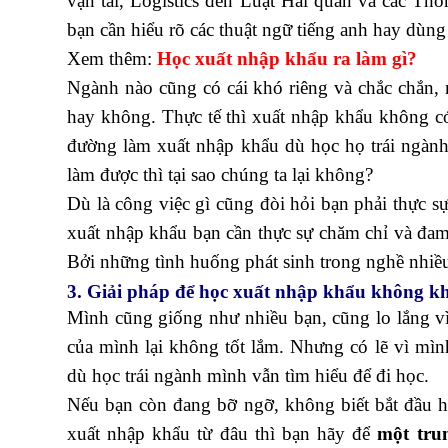
vận tải, Logistics đến Luật Hải quan và các T
bạn cần hiểu rõ các thuật ngữ tiếng anh hay dùn
Xem thêm:
Học xuất nhập khẩu ra làm gì
?
Ngành nào cũng có cái khó riêng và chắc chắn,
hay không. Thực tế thì xuất nhập khẩu không có
đường làm xuất nhập khẩu dù học họ trái ngàn
làm được thì tại sao chúng ta lại không?
Dù là công việc gì cũng đòi hỏi bạn phải thực s
xuất nhập khẩu bạn cần thực sự chăm chỉ và đam
Bởi những tình huống phát sinh trong nghề nhiề
3. Giải pháp để học xuất nhập khẩu không k
Mình cũng giống như nhiều bạn, cũng lo lắng v
của mình lại không tốt lắm. Nhưng có lẽ vì mì
dù học trái ngành mình vẫn tìm hiểu để đi học.
q
Nếu bạn còn đang bỡ ngỡ, không biết bắt đầu h
xuất nhập khẩu từ đâu thì bạn hãy để
một tru