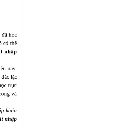
g đã học
ó có thể
ất nhập
iện nay.
 đắc lặc
ược trực
trong và
ập khẩu
ất nhập