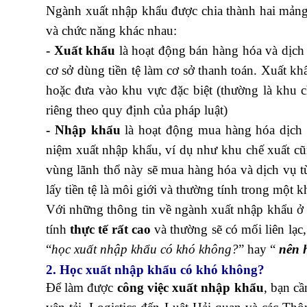
Ngành xuất nhập khẩu được chia thành hai mảng 
và chức năng khác nhau:
- Xuất khẩu
là hoạt động bán hàng hóa và dịch 
cơ sở dùng tiền tệ làm cơ sở thanh toán. Xuất k
hoặc đưa vào khu vực đặc biệt (thường là khu c
riêng theo quy định của pháp luật)
- Nhập khẩu
là hoạt động mua hàng hóa dịch v
niệm xuất nhập khẩu, ví dụ như khu chế xuất cũng
vùng lãnh thổ này sẽ mua hàng hóa và dịch vụ từ
lấy tiền tệ là môi giới và thường tính trong một 
Với những thông tin về ngành xuất nhập khẩu ở t
tính
thực tế rất cao
và thường sẽ có mối liên lạc, 
“
học xuất nhập khẩu có khó không?
” hay “
nên 
2. Học xuất nhập khẩu có khó không?
Để làm được
công việc xuất nhập khẩu
, bạn c