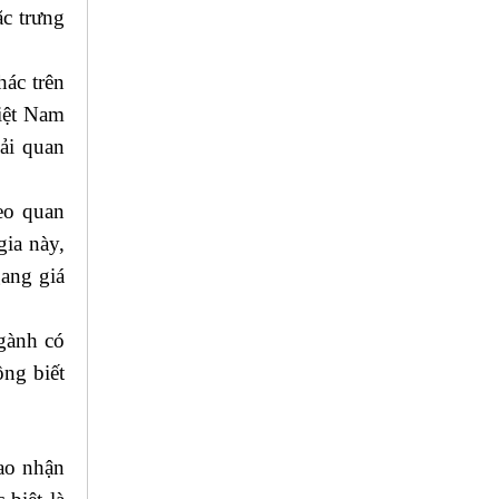
c trưng
hác trên
Việt Nam
hải quan
eo quan
gia này,
gang giá
ngành có
ông biết
iao nhận