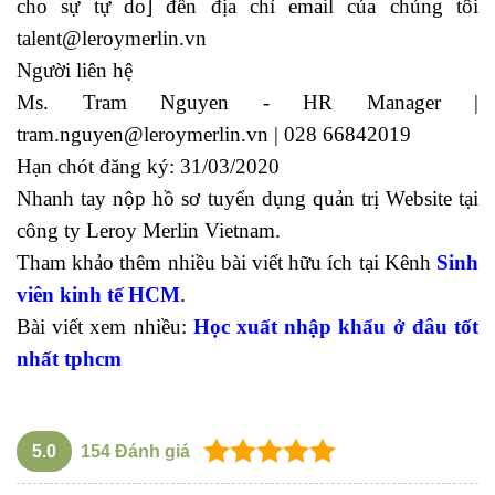
cho sự tự do] đến địa chỉ email của chúng tôi
talent@leroymerlin.vn
Người liên hệ
Ms. Tram Nguyen - HR Manager |
tram.nguyen@leroymerlin.vn
| 028 66842019
Hạn chót đăng ký: 31/03/2020
Nhanh tay nộp hồ sơ tuyển dụng quản trị Website tại
công ty Leroy Merlin Vietnam.
Tham khảo thêm nhiều bài viết hữu ích tại Kênh
Sinh
viên kinh tế HCM
.
Bài viết xem nhiều:
Học xuất nhập khẩu ở đâu tốt
nhất tphcm
5.0
154
Đánh giá