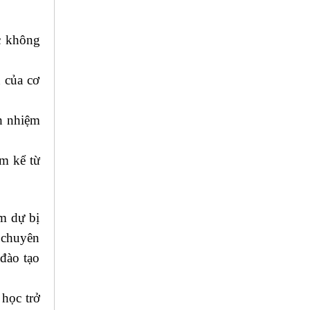
c không
 của cơ
ch nhiệm
ăm kể từ
ăm dự bị
c chuyên
đào tạo
 học trở