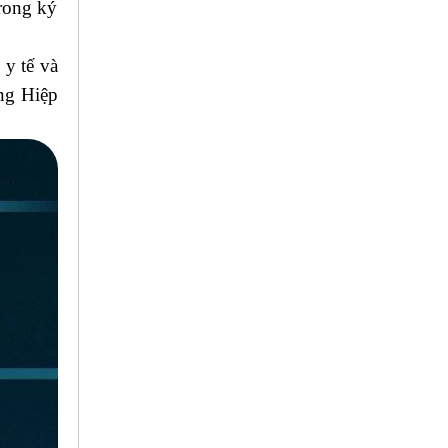
trong ký
 y tế và
ng Hiệp