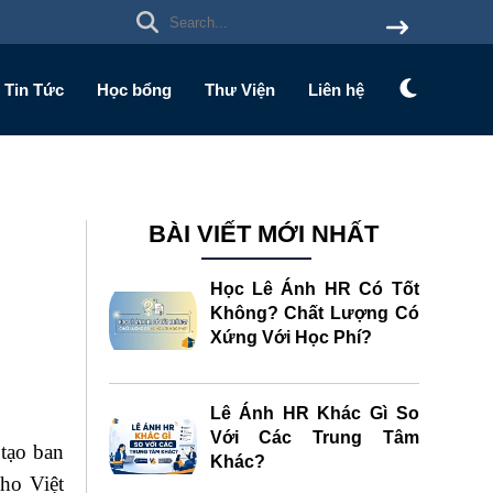
Tin Tức
Học bổng
Thư Viện
Liên hệ
BÀI VIẾT MỚI NHẤT
Học Lê Ánh HR Có Tốt
Không? Chất Lượng Có
Xứng Với Học Phí?
Lê Ánh HR Khác Gì So
Với Các Trung Tâm
tạo ban
Khác?
ho Việt