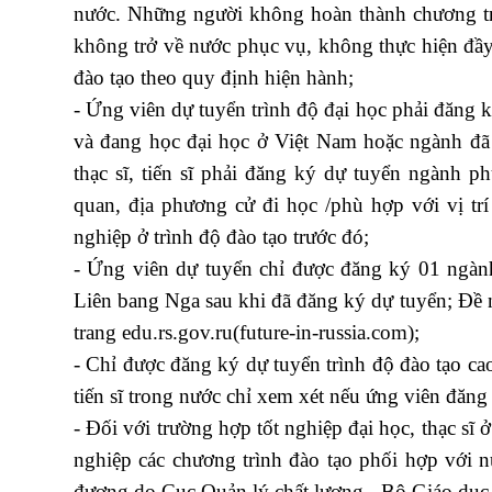
nước. Những người không hoàn thành chương trìn
không trở về nước phục vụ, không thực hiện đầ
đào tạo theo quy định hiện hành;
- Ứng viên dự tuyển trình độ đại học phải đăng k
và đang học đại học ở Việt Nam hoặc ngành đã 
thạc sĩ, tiến sĩ phải đăng ký dự tuyển ngành 
quan, địa phương cử đi học /phù hợp với vị tr
nghiệp ở trình độ đào tạo trước đó;
- Ứng viên dự tuyển chỉ được đăng ký 01 ngàn
Liên bang Nga sau khi đã đăng ký dự tuyển; Đề ng
trang edu.rs.gov.ru(future-in-russia.com);
- Chỉ được đăng ký dự tuyển trình độ đào tạo cao
tiến sĩ trong nước chỉ xem xét nếu ứng viên đăn
- Đối với trường hợp tốt nghiệp đại học, thạc sĩ
nghiệp các chương trình đào tạo phối hợp với 
đương do Cục Quản lý chất lượng - Bộ Giáo dục 