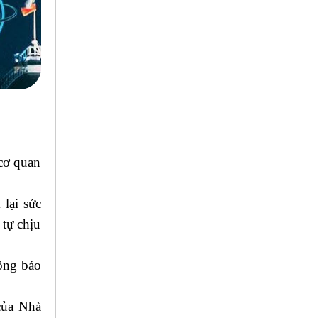
 cơ quan
lại sức
 tự chịu
hông báo
của Nhà