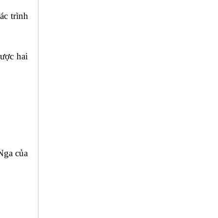
ác trình
ược hai
 Nga của