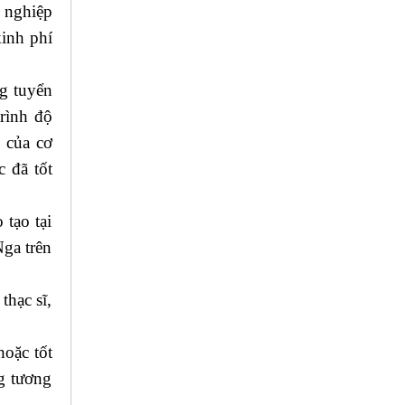
t nghiệp
inh phí
g tuyển
rình độ
 của cơ
 đã tốt
 tạo tại
Nga trên
thạc sĩ,
hoặc tốt
g tương