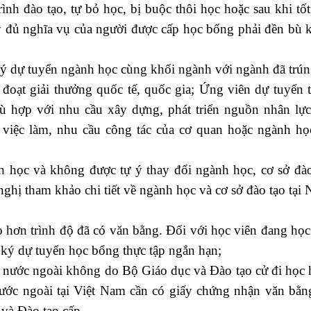
h đào tạo, tự bỏ học, bị buộc thôi học hoặc sau khi tố
y đủ nghĩa vụ của người được cấp học bổng phải đền bù k
ý dự tuyển ngành học cùng khối ngành với ngành đã trún
đoạt giải thưởng quốc tế, quốc gia; Ứng viên dự tuyển t
phù hợp với nhu cầu xây dựng, phát triển nguồn nhân lực
í việc làm, nhu cầu công tác của cơ quan hoặc ngành học
h học và không được tự ý thay đổi ngành học, cơ sở đào
hị tham khảo chi tiết về ngành học và cơ sở đào tạo tại 
 hơn trình độ đã có văn bằng. Đối với học viên đang học 
g ký dự tuyển học bổng thực tập ngắn hạn;
 ở nước ngoài không do Bộ Giáo dục và Đào tạo cử đi học 
nước ngoài tại Việt Nam cần có giấy chứng nhận văn bằn
và Đào tạo cấp.