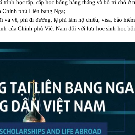
trình học tập, cấp học bổng hàng tháng và bố trí chỗ ở 
ủa Chính phủ Liên bang Nga;
và về, phí đi đường, lệ phí làm hộ chiếu, visa, bảo hiểm
định của Chính phủ Việt Nam đối với lưu học sinh học bổ
u