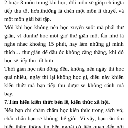
2 hoặc 3 môn trong khi học, đổi môn sẽ giúp chúngta
tiếp thu tốt hơn,thường là chèn một môn lí thuyết và
một môn giải bài tập.
Mỗi khi học không nên học xuyên suốt mà phải thư
giãn, ví dụnhư học một giờ thư giãn một lần như là
nghe nhạc khoảng 15 phút, hay làm những gì mình
thích… thư giãn để đầu óc không căng thẳng, khi đó
học sẽ tiếp thu tốt hơn.
thị trường tài chính là gì
Thời gian học nên đồng đều, không nên ngày thì học
quá nhiều, ngày thì lại không học gì, điều này khiến
kiến thức mà bạn tiếp thu được sẽ không cánh mà
bay.
7.Tìm hiểu kiến thức bên lề, kiến thức xã hội.
Nếu bạn chỉ chăm chăm học kiến thức trong sách vở,
chắc chắn bạn sẽ không thể giỏi. Vì vậy, bạn cần tìm
hiểu thêm thông tin bên ngoài có liên quan đến nội