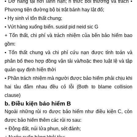
• Dỡ hàng tại nơi lánh nạn; n thức bồi thường và trách •
Phương tiện đường bộ bị trật bánh hay lật đổ;
• Hy sinh vì tổn thất chung;
• Vứt hàng xuống biển. susid pid neid sic G
+ Tổn thất, chi phí và trách nhiệm của bên bảo hiểm bao
gồm:
• Tổn thất chung và chi phí cứu nạn được tính toán và
phân bổ theo hợp đồng vận tải và/hoặc theo luật lệ và tập
quán quy định hiện thời
• Phần trách nhiệm mà người được bảo hiểm phải chịu khi
hai tàu đâm nhau đều có lỗi (Both to blame collision
clause)
b. Điều kiện bảo hiểm B
Ngoài những rủi ro được bảo hiểm như điều kiện C, còn
được bảo hiểm thêm các rủi ro sau:
+ Động đất, núi lửa phun, sét đánh;