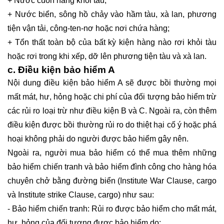
+ Nước cuốn hàng khỏi tàu;
+ Nước biển, sông hồ chảy vào hầm tàu, xà lan, phương
tiện vận tải, công-ten-nơ hoặc nơi chứa hàng;
+ Tổn thất toàn bộ của bất kỳ kiện hàng nào rơi khỏi tàu
hoặc rơi trong khi xếp, dỡ lên phương tiện tàu và xà lan.
c. Điều kiện bảo hiểm A
Nội dung điều kiện bảo hiểm A sẽ được bồi thường mọi
mất mát, hư, hỏng hoặc chi phí của đối tượng bảo hiểm trừ
các rủi ro loại trừ như điều kiện B và C. Ngoài ra, còn thêm
điều kiện được bồi thường rủi ro do thiệt hại cố ý hoặc phá
hoại không phải do người được bảo hiểm gây nên.
Ngoài ra, người mua bảo hiểm có thể mua thêm những
bảo hiểm chiến tranh và bảo hiểm đình công cho hàng hóa
chuyên chở bằng đường biển (Institute War Clause, cargo
và Institute strike Clause, cargo) như sau:
- Bảo hiểm chiến tranh: Rủi ro được bảo hiểm cho mất mát,
hư, hỏng của đối tượng được bảo hiểm do: