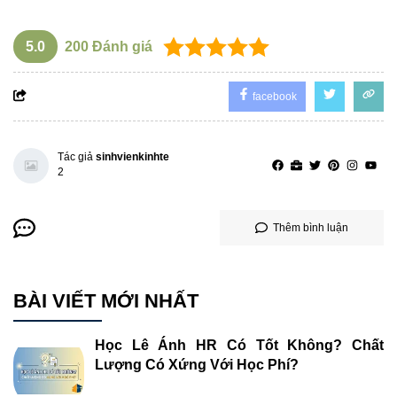
5.0
200
Đánh giá
facebook
Tác giả
sinhvienkinhte
2
Thêm bình luận
BÀI VIẾT MỚI NHẤT
Học Lê Ánh HR Có Tốt Không? Chất
Lượng Có Xứng Với Học Phí?